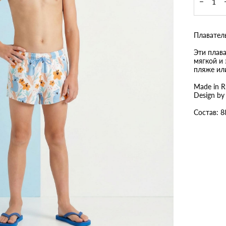
Плавател
Эти плав
мягкой и
пляже ил
Made in R
Design by 
Cостав: 