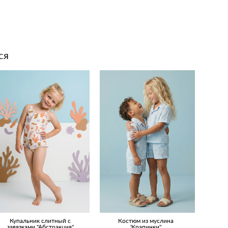
ся
Купальник слитный с
Костюм из муслина
завязками "Абстракция"
'Крапинки"