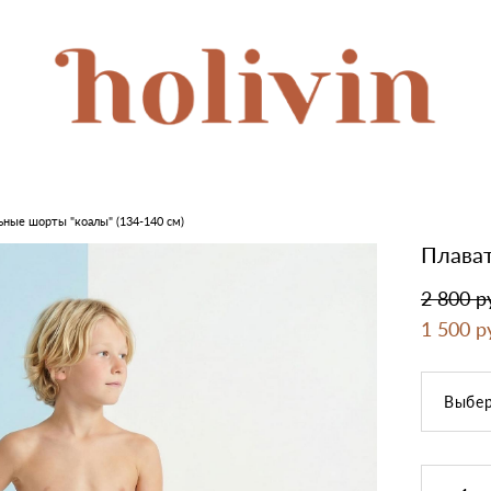
ьные шорты "коалы" (134-140 см)
Плават
2 800 p
1 500 p
Выбер