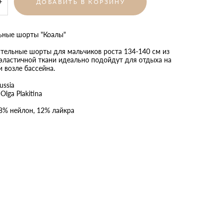
ДОБАВИТЬ В КОРЗИНУ
ьные шорты "Коалы"
ательные шорты для мальчиков роста 134-140 см из
 эластичной ткани идеально подойдут для отдыха на
и возле бассейна.
ussia
Olga Plakitina
88% нейлон, 12% лайкра