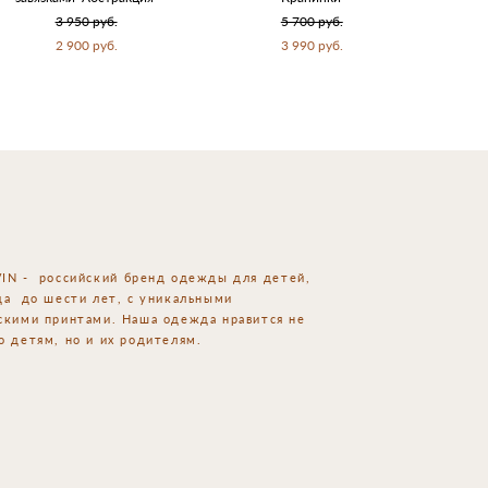
3 950 pуб.
5 700 pуб.
2 900 pуб.
3 990 pуб.
IN - российский
бренд одежды для детей,
да до шести лет, с уникальными
скими принтами. Наша одежда нравится не
о детям, но и их родителям.