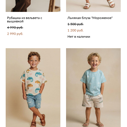
Рубашка из вельвета с
Льняная блуза "Мороженое"
вышивкой
1 500 pуб.
4 990 pуб.
1 200 pуб.
2 990 pуб.
Нет в наличии