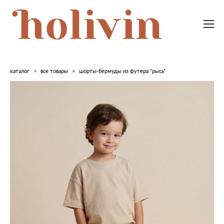
каталог
>
все товары
>
шорты-бермуды из футера "рысь"