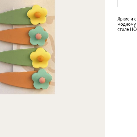
Яркие и с
модному о
стиле HO