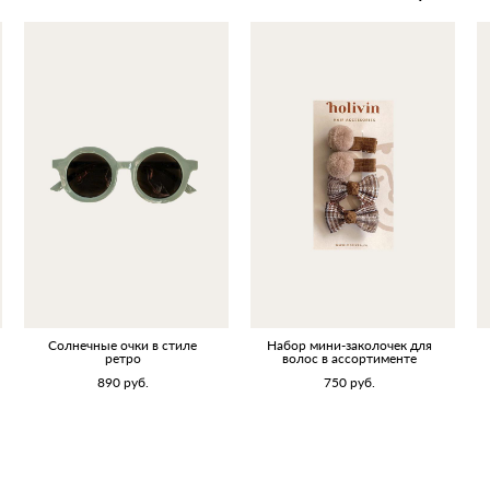
Солнечные очки в стиле
Набор мини-заколочек для
ретро
волос в ассортименте
890 pуб.
750 pуб.