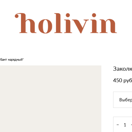
"бант нарядный"
Заколк
450 pуб
Выбер