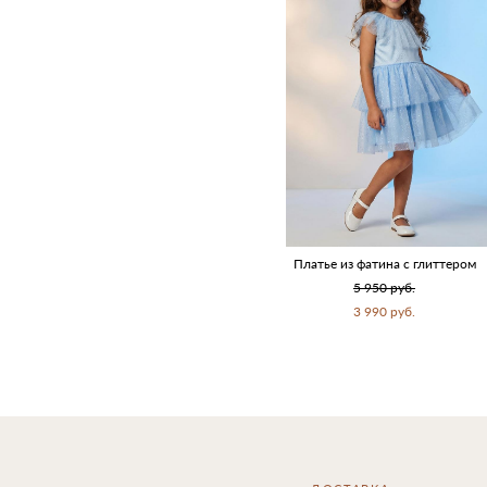
Платье из фатина с глиттером
5 950 pуб.
3 990 pуб.