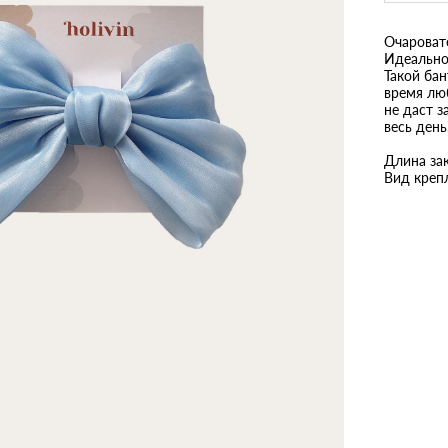
Очароват
Идеально 
Такой ба
время лю
не даст з
весь день
Длина зак
Вид креп