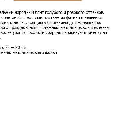
ельный нарядный бант голубого и розового оттенков.
сочетается с нашими платьем из фатина и вельвета.
нтик станет настоящим украшением для малышки во
бого празднования. Надежный металлический механизм
аколке упасть с волос и сохранит красивую прическу на
.
олки — 20 см.
ления: металлическая заколка