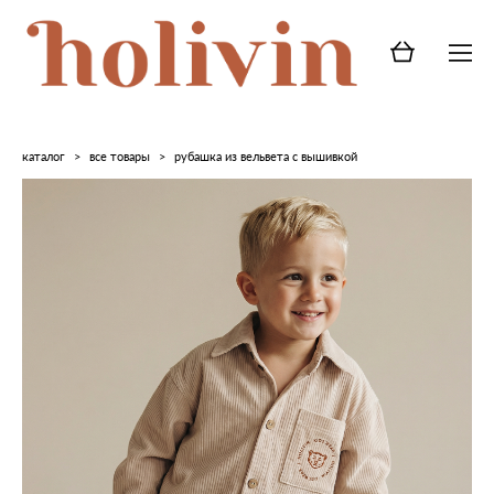
каталог
>
все товары
>
рубашка из вельвета с вышивкой