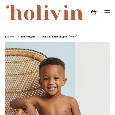
каталог
>
все товары
>
плавательные шорты "очки"