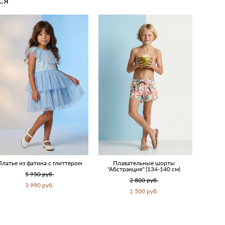
Платье из фатина с глиттером
Плавательные шорты
"Абстракция" (134-140 см)
5 950 pуб.
2 800 pуб.
3 990 pуб.
1 500 pуб.