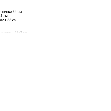
 спинке 35 см
1 см
кава 33 см
 резинке 23х2 см
анов 51 см
 спинке 38 см
31 см
кава 35 см
 резинке 23х2 см
анов 58 см
 спинке 40 см
31 см
кава 40 см