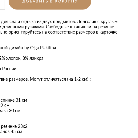
ДОБАВИТЬ В КОРЗИНУ
для сна и отдыха из двух предметов. Лонгслив с круглым
и длинными рукавами. Свободные штанишки на резинке.
ьно ориентируйтесь на соответствие размеров в карточке
ый дизайн by Olga Plakitina
2% хлопок, 8% лайкра
в России.
вие размеров. Могут отличаться (на 1-2 см) :
 спинке 31 см
29 см
кава 30 см
 резинке 23х2
анов 45 см