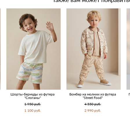
Шорты-бермуды из футера
Бомбер на молнии из футера
"Слоганы"
"Street Food"
1 950 pуб.
4 550 pуб.
1 100 pуб.
2 990 pуб.