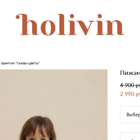
 принтом "тыквы-цветы"
Пижама
4 900 p
2 990 p
Выбер