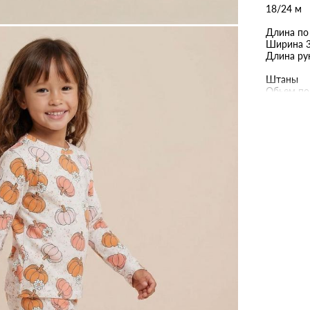
18/24 м
Длина по
Ширина 3
Длина ру
Штаны
Обьем по
Длина шт
2-3 года
Длина по
Ширина 
Длина ру
Штаны
Обьем по
Длина шт
3-4 года
Длина по
Ширина 
Длина ру