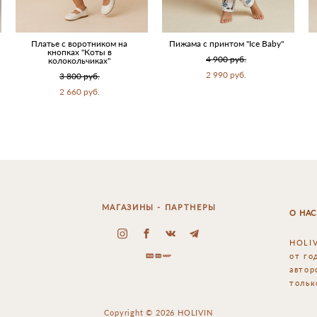
Платье с воротником на
Пижама с принтом "Ice Baby"
кнопках "Коты в
4 900 pуб.
колокольчиках"
2 990 pуб.
3 800 pуб.
2 660 pуб.
МАГАЗИНЫ - ПАРТНЕРЫ
О НАС
HOLIV
от го
автор
тольк
Copyright © 2026 HOLIVIN