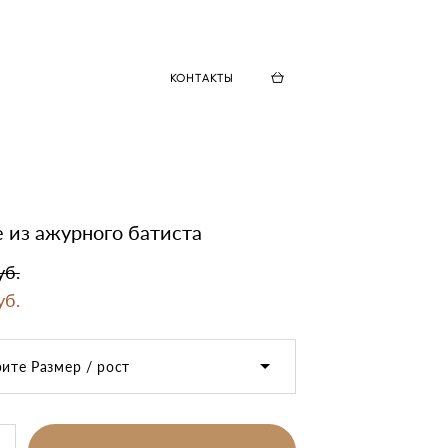
КОНТАКТЫ
 из ажурного батиста
уб.
уб.
ите Размер / рост