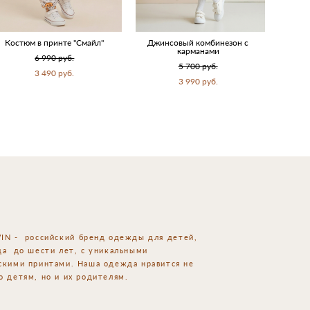
Костюм в принте "Cмайл"
Джинсовый комбинезон с
карманами
6 990 pуб.
5 700 pуб.
3 490 pуб.
3 990 pуб.
IN - российский
бренд одежды для детей,
да до шести лет, с уникальными
скими принтами. Наша одежда нравится не
о детям, но и их родителям.