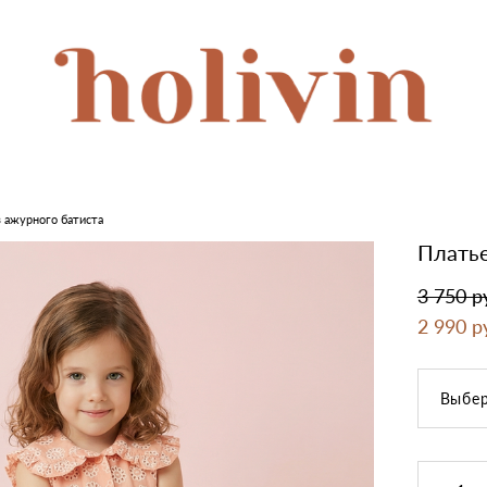
з ажурного батиста
Платье
3 750 p
2 990 p
Выбер