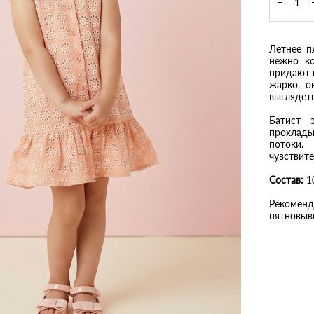
Летнее п
нежно ко
придают 
жарко, о
выглядеть
Батист -
прохлады
потоки.
чувствит
Состав:
10
Рекоменд
пятновыв