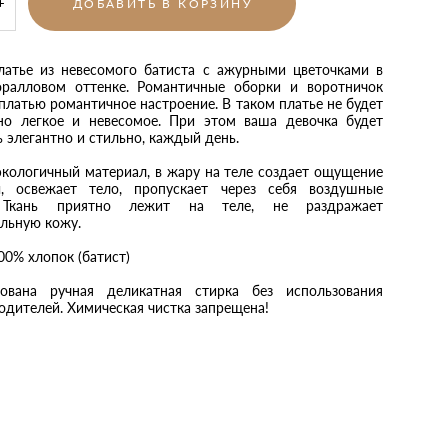
ДОБАВИТЬ В КОРЗИНУ
латье из невесомого батиста с ажурными цветочками в
ралловом оттенке. Романтичные оборки и воротничок
платью романтичное настроение. В таком платье не будет
но легкое и невесомое. При этом ваша девочка будет
 элегантно и стильно, каждый день.
 экологичный материал, в жару на теле создает ощущение
, освежает тело, пропускает через себя воздушные
 Ткань приятно лежит на теле, не раздражает
ельную кожу.
0% хлопок (батист)
ована ручная деликатная стирка без использования
одителей. Химическая чистка запрещена!