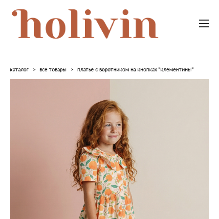
каталог
>
все товары
>
платье с воротником на кнопках "клементины"