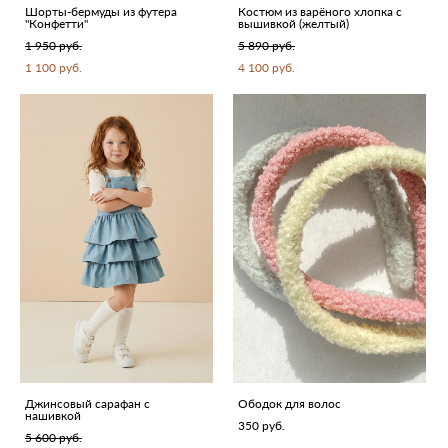
Шорты-бермуды из футера
Костюм из варёного хлопка с
"Конфетти"
вышивкой (желтый)
1 950 pуб.
5 890 pуб.
1 100 pуб.
4 100 pуб.
Джинсовый сарафан с
Ободок для волос
нашивкой
350 pуб.
5 600 pуб.