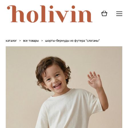
каталог
>
все товары
>
шорты-бермуды из футера "слоганы"