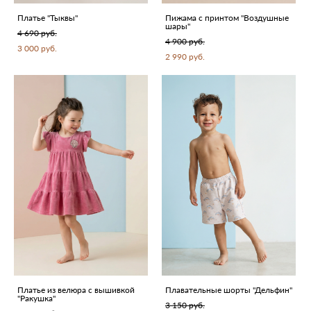
Платье "Тыквы"
Пижама с принтом "Воздушные
шары"
4 690 pуб.
4 900 pуб.
3 000 pуб.
2 990 pуб.
Платье из велюра с вышивкой
Плавательные шорты "Дельфин"
"Ракушка"
3 150 pуб.