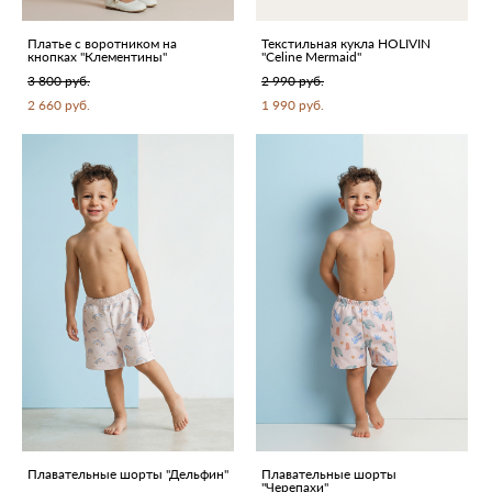
Платье с воротником на
Текстильная кукла HOLIVIN
кнопках "Клементины"
"Celine Mermaid"
3 800 pуб.
2 990 pуб.
2 660 pуб.
1 990 pуб.
Плавательные шорты "Дельфин"
Плавательные шорты
"Черепахи"