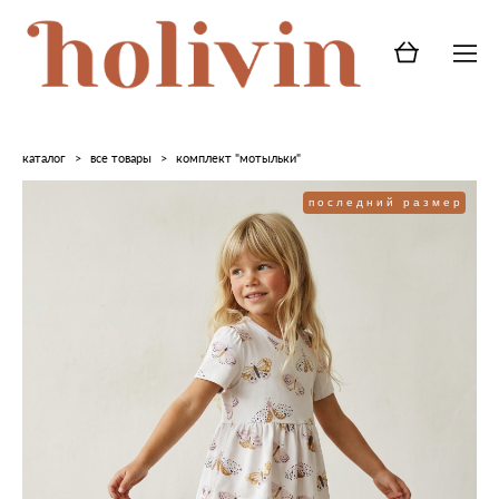
каталог
>
все товары
>
комплект "мотыльки"
последний размер