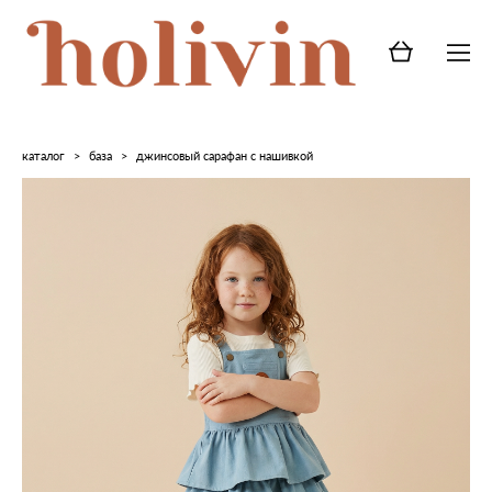
каталог
>
база
>
джинсовый сарафан с нашивкой