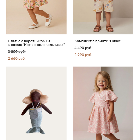
Платье с воротником на
Комплект в принте "Пляж"
кнопках "Коты в колокольчиках"
4 490 pуб.
3 800 pуб.
2 990 pуб.
2 660 pуб.